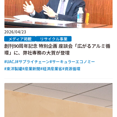
2026/04/23
メディア掲載
リサイクル事業
創刊90周年記念 特別企画 座談会「広がるアルミ循
環」に、弊社専務の大賀が登壇
#UACJ
#サプライチェーン
#サーキュラーエコノミー
#東洋製罐
#産業新聞
#経済産業省
#資源循環