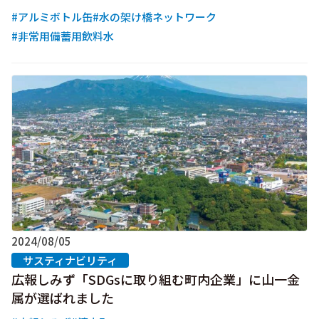
#アルミボトル缶
#水の架け橋ネットワーク
#非常用備蓄用飲料水
2024/08/05
サスティナビリティ
広報しみず「SDGsに取り組む町内企業」に山一金
属が選ばれました